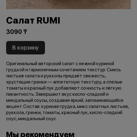
Салат RUMI
3090 ₸
В корзину
Оригинальный авторский салат с нежной куриной
грудкой и гармоничным сочетанием текстур. Смесь
листьев салата и рукколы придаёт свежесть,
хрустящие гренки — аппетитную текстуру, а спелые
томаты и красный лук добавляют сочность и лёгкую
пикантность. Завершают вкус кисло-сладкий и
миндальный соусы, создавая яркий, запоминающийся
акцент. Состав: куриная грудка, микс салатных листьев,
руккола, гренки, томаты, красный лук, кисло-сладкий
соус, миндальный соус.
Мы рекомендуем