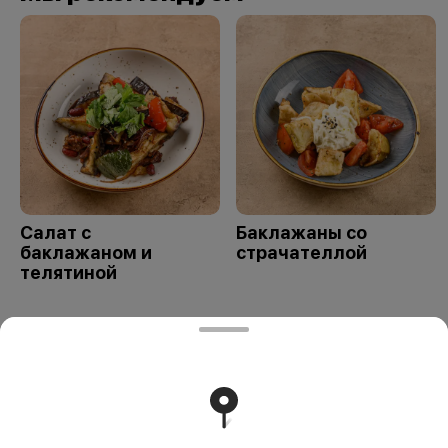
Салат с
Баклажаны со
баклажаном и
страчателлой
телятиной
Работает на эффективном ядре
Foodpicásso
ver. 3.2