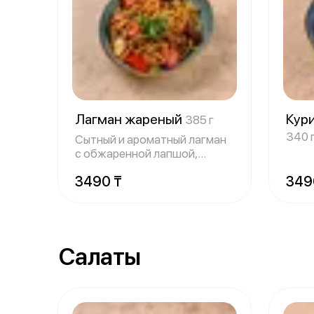
Лагман жареный
Кури
385 г
340 
Сытный и ароматный лагман
с обжаренной лапшой,
сочным мясом
3490 ₸
349
Салаты