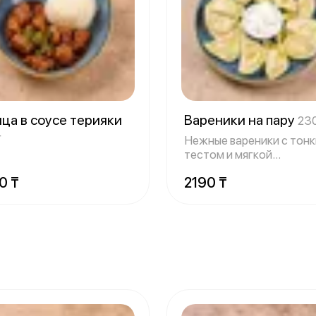
ца в соусе терияки
Вареники на пару
230
г
Нежные вареники с тон
тестом и мягкой
картофельной начинк
0 ₸
2190 ₸