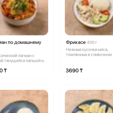
ман по домашнему
Фрикасе
400 г
Нежные кусочки мяса,
томлённые в сливочном
сический лагман с
соусе до мягкости
ой тянущейся лапшой и
щенной м
0 ₸
3690 ₸