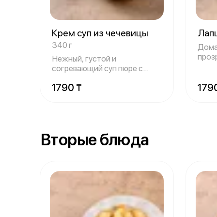
Крем суп из чечевицы
Лап
340 г
Дома
проз
Нежный, густой и
мягк
согревающий суп пюре с
мягкой текстурой и п
1790 ₸
179
Вторые блюда