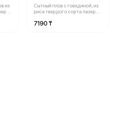
в из
Сытный плов с говядиной, из
зер с
риса твердого сорта лазер.
Готов
7190 ₸