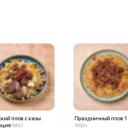
кий плов с казы
Праздничный плов 1
орция
560 г
1000 г