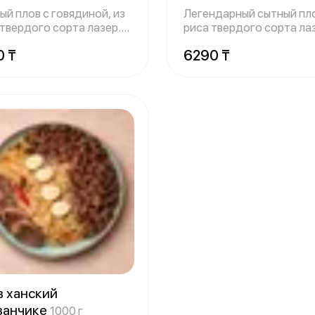
ый плов с говядиной, из
Легендарный сытный пло
 твердого сорта лазер.
риса твердого сорта ла
в
говяд
0 ₸
6290 ₸
в ханский
азанчике
1000 г