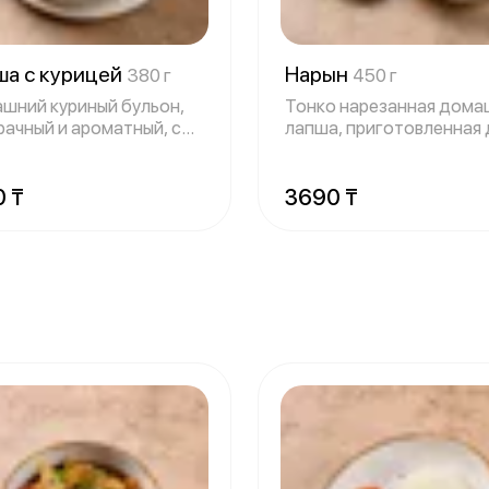
ша с курицей
Нарын
380 г
450 г
шний куриный бульон,
Тонко нарезанная дома
рачный и ароматный, с
лапша, приготовленная 
ой ла
идеальной
0 ₸
3690 ₸