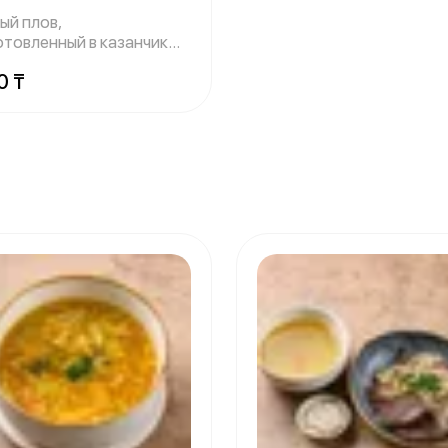
ый плов,
отовленный в казанчике:
ыпчатый рис, со
0 ₸