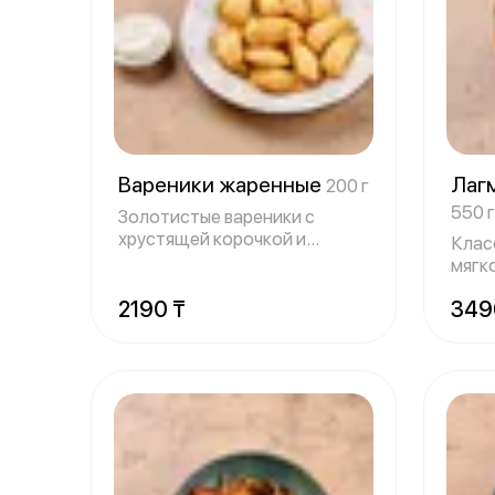
Вареники жаренные
Лаг
200 г
550 г
Золотистые вареники с
хрустящей корочкой и
Клас
нежной начинкой.
мягк
насы
2190 ₸
349