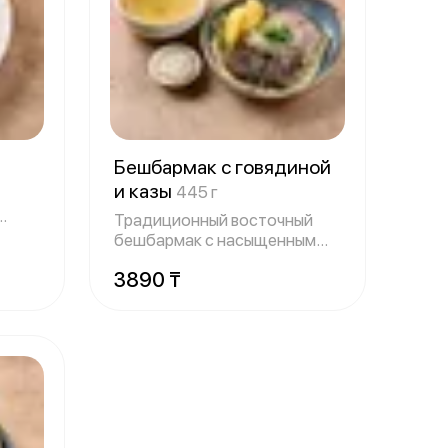
Бешбармак с говядиной
и казы
445 г
Традиционный восточный
бешбармак с насыщенным
мясным вкусом.
3890 ₸