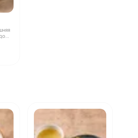
шняя
до