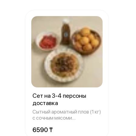
Сет на 3-4 персоны
доставка
Сытный ароматный плов (1 кг)
с сочным мясоми
рассыпчатым рис
6590 ₸