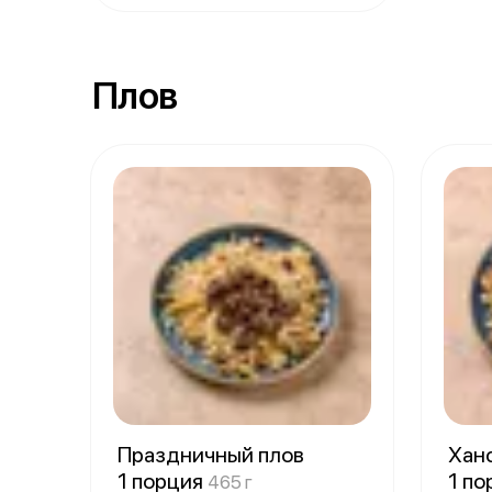
Плов
Праздничный плов
Ханс
1 порция
1 п
465 г