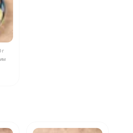
 г
ким