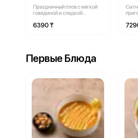
Праздничный плов с мягкой
Сытн
говядиной и сладкой
приг
морковью, томл
расс
6390 ₸
729
Первые Блюда