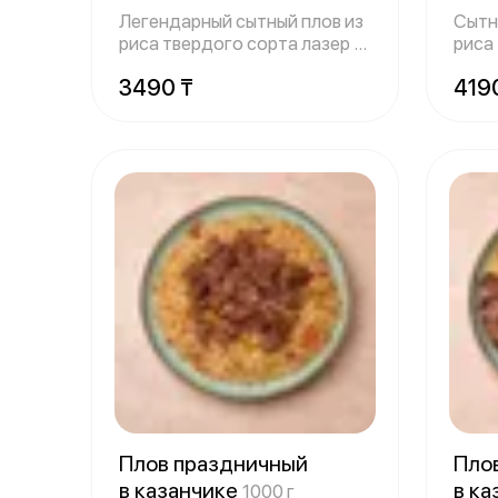
Легендарный сытный плов из
Сытн
риса твердого сорта лазер с
риса
говяд
Гото
3490 ₸
419
Плов праздничный
Пло
в казанчике
в к
1000 г