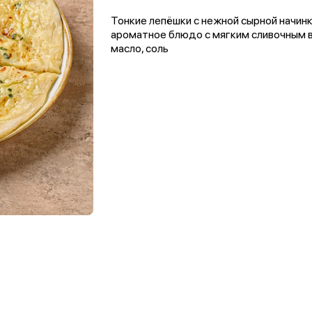
Тонкие лепёшки с нежной сырной начин
ароматное блюдо с мягким сливочным вк
масло, соль