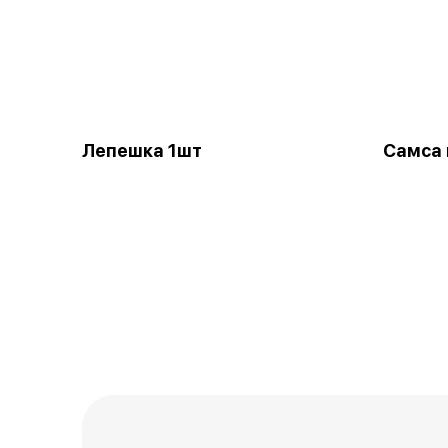
Лепешка 1шт
Самса 