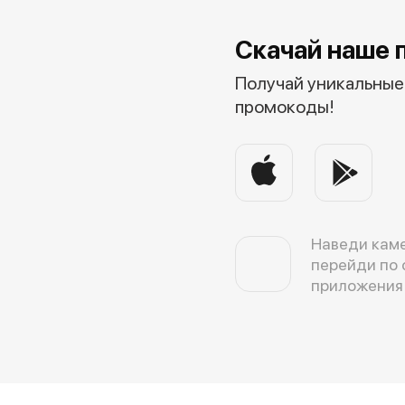
Скачай наше 
Получай уникальные 
промокоды!
Наведи каме
перейди по 
приложения