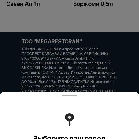
Севен Ап 1л
Боржоми 0,5л
ТОО "MEGARESTORAN"
ТОО "MEGARESTORAN" Адрес район "Есиль",
ПРОСПЕКТ ҚАБАНБАЙ БАТЫР, дом 62 БИН(ИИН)
210540006941 Банк АО «Kaspi Bank» ИИК
KZ96722S000030819961 KZT(№ карты *9961) КБе 17
БИК CASPKZKA Нургожин Диас Амангельдыевич
Компания: ТОО "МП" Адрес: Казахстан, Алматы, улица
Макатаева, дом 127/1 БИН (ИИН): 200940020226 Банк:
АО "Kaspi Bank" КБе: 17 БИК: CASPKZKA Номер счёта:
KZ79722S000044953943 ТОО Restplov БИН
210540025165 EXPRESS Адрес Алматы, МИКРОРАЙОН
ТАУГУЛЬ-3, УЛИЦА САУРАНБАЕВА, дом 36 БИН(ИИН)
801205300758 Банк АО «Kaspi Bank» ИИК
KZ59722S000035510480 KZT(№ карты *0480) КБе 19
БИК CASPKZKA
Работает на эффективном ядре
Foodpicásso
ver. 3.2
Выберите ваш город