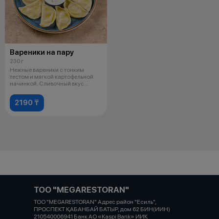
Вареники на пару
230 г
Нежные вареники с тонким
тестом и мягкой картофельной
начинкой. Сливочный вкус
картофеля и
2190 ₸
ТОО "MEGARESTORAN"
ТОО "MEGARESTORAN" Адрес район "Есиль",
ПРОСПЕКТ ҚАБАНБАЙ БАТЫР, дом 62 БИН(ИИН)
210540006941 Банк АО «Kaspi Bank» ИИК