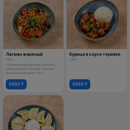
Лагман жареный
Курица в соусе терияки
385 г
340 г
Сытный и ароматный лагман с
обжаренной лапшой, сочным
мясом и овощами. Все
ингредиенты про
3490 ₸
3490 ₸