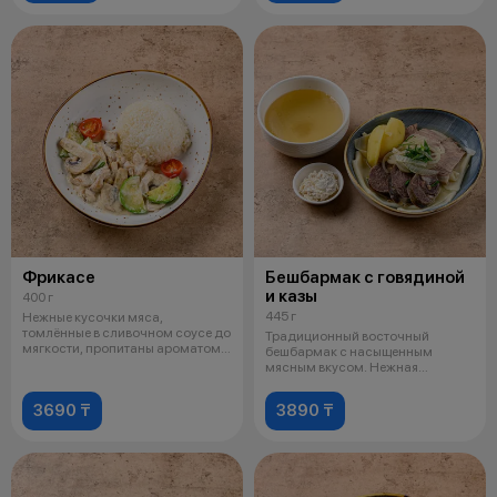
Фрикасе
Бешбармак с говядиной
и казы
400 г
445 г
Нежные кусочки мяса,
томлённые в сливочном соусе до
Традиционный восточный
мягкости, пропитаны ароматом
бешбармак с насыщенным
специй и
мясным вкусом. Нежная
говядина и ароматная к
3690 ₸
3890 ₸