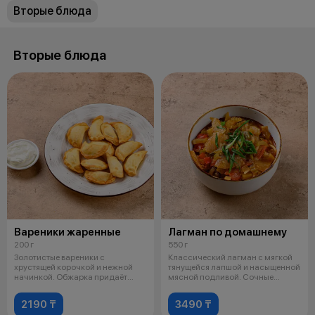
Вторые блюда
Вторые блюда
Вареники жаренные
Лагман по домашнему
200 г
550 г
Золотистые вареники с
Классический лагман с мягкой
хрустящей корочкой и нежной
тянущейся лапшой и насыщенной
начинкой. Обжарка придаёт
мясной подливой. Сочные
блюду аппетитн
кусочки
2190 ₸
3490 ₸