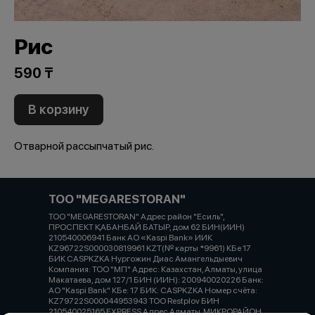
Рис
590 ₸
В корзину
Отварной рассыпчатый рис.
ТОО "MEGARESTORAN"
ТОО "MEGARESTORAN" Адрес район "Есиль",
ПРОСПЕКТ ҚАБАНБАЙ БАТЫР, дом 62 БИН(ИИН)
210540006941 Банк АО «Kaspi Bank» ИИК
KZ96722S000030819961 KZT(№ карты *9961) КБе 17
БИК CASPKZKA Нургожин Диас Амангельдыевич
Компания: ТОО "МП" Адрес: Казахстан, Алматы, улица
Макатаева, дом 127/1 БИН (ИИН): 200940020226 Банк:
АО "Kaspi Bank" КБе: 17 БИК: CASPKZKA Номер счёта:
KZ79722S000044953943 ТОО Restplov БИН
210540025165 EXPRESS Адрес Алматы, МИКРОРАЙОН