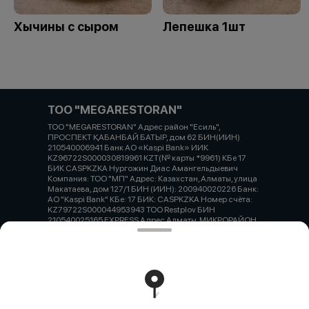
Хычины с сыром
Лепешка 1шт
ТОО "MEGARESTORAN"
ТОО "MEGARESTORAN" Адрес район "Есиль",
ПРОСПЕКТ ҚАБАНБАЙ БАТЫР, дом 62 БИН(ИИН)
210540006941 Банк АО «Kaspi Bank» ИИК
KZ96722S000030819961 KZT(№ карты *9961) КБе 17
БИК CASPKZKA Нургожин Диас Амангельдыевич
Компания: ТОО "МП" Адрес: Казахстан, Алматы, улица
Макатаева, дом 127/1 БИН (ИИН): 200940020226 Банк:
АО "Kaspi Bank" КБе: 17 БИК: CASPKZKA Номер счёта:
KZ79722S000044953943 ТОО Restplov БИН
210540025165 EXPRESS Адрес Алматы, МИКРОРАЙОН
ТАУГУЛЬ-3, УЛИЦА САУРАНБАЕВА, дом 36 БИН(ИИН)
801205300758 Банк АО «Kaspi Bank» ИИК
KZ59722S000035510480 KZT(№ карты *0480) КБе 19
БИК CASPKZKA
Работает на эффективном ядре
Foodpicásso
ver. 3.2