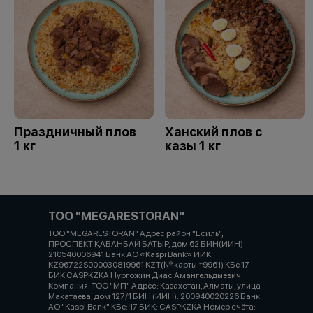
Праздничный плов
Ханский плов с
1 кг
казы 1 кг
ТОО "MEGARESTORAN"
ТОО "MEGARESTORAN" Адрес район "Есиль",
ПРОСПЕКТ ҚАБАНБАЙ БАТЫР, дом 62 БИН(ИИН)
210540006941 Банк АО «Kaspi Bank» ИИК
KZ96722S000030819961 KZT(№ карты *9961) КБе 17
БИК CASPKZKA Нургожин Диас Амангельдыевич
Компания: ТОО "МП" Адрес: Казахстан, Алматы, улица
Макатаева, дом 127/1 БИН (ИИН): 200940020226 Банк:
АО "Kaspi Bank" КБе: 17 БИК: CASPKZKA Номер счёта: