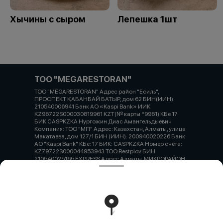
Хычины с сыром
Лепешка 1шт
ТОО "MEGARESTORAN"
ТОО "MEGARESTORAN" Адрес район "Есиль",
ПРОСПЕКТ ҚАБАНБАЙ БАТЫР, дом 62 БИН(ИИН)
210540006941 Банк АО «Kaspi Bank» ИИК
KZ96722S000030819961 KZT(№ карты *9961) КБе 17
БИК CASPKZKA Нургожин Диас Амангельдыевич
Компания: ТОО "МП" Адрес: Казахстан, Алматы, улица
Макатаева, дом 127/1 БИН (ИИН): 200940020226 Банк:
АО "Kaspi Bank" КБе: 17 БИК: CASPKZKA Номер счёта:
KZ79722S000044953943 ТОО Restplov БИН
210540025165 EXPRESS Адрес Алматы, МИКРОРАЙОН
ТАУГУЛЬ-3, УЛИЦА САУРАНБАЕВА, дом 36 БИН(ИИН)
801205300758 Банк АО «Kaspi Bank» ИИК
KZ59722S000035510480 KZT(№ карты *0480) КБе 19
БИК CASPKZKA
Работает на эффективном ядре
Foodpicásso
ver. 3.2